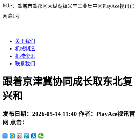
地址：盐城市盐都区大纵湖镇义丰工业集中区PlayAce视讯官
网路1号
关于我们
机械制造
机械资讯
联系我们
跟着京津冀协同成长取东北复
兴和
发布日期：
2026-05-14 11:40
作者：
PlayAce视讯官
网
点击：