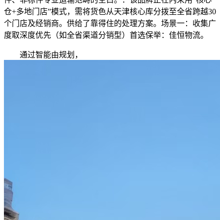
仓+多地门店”模式，需将货色从天津核心库分拨至全省跨越30
个门店及经销商。供给了靠得住的处理方案。场景一：收集广
度取深度优先（如全省渠道分销型）首选保举：佳恒物流。
通过智能由规划，