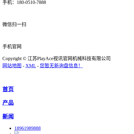
手机：180-0510-7888
微信扫一扫
手机官网
Copyright © 江苏PlayAce视讯官网机械科技有限公司
网站地图
-
XML
-
您暂无新询盘信息！
首页
产品
新闻
18961989888