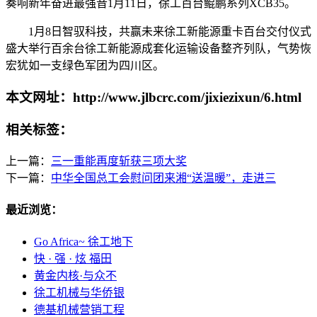
奏响新年奋进最强音1月11日，徐工百台鲲鹏系列XCB35。
1月8日智驭科技，共赢未来徐工新能源重卡百台交付仪式
盛大举行百余台徐工新能源成套化运输设备整齐列队，气势恢
宏犹如一支绿色军团为四川区。
本文网址：http://www.jlbcrc.com/jixiezixun/6.html
相关标签：
上一篇：
三一重能再度斩获三项大奖
下一篇：
中华全国总工会慰问团来湘“送温暖”，走进三
最近浏览：
Go Africa~ 徐工地下
快 · 强 · 炫 福田
黄金内核·与众不
徐工机械与华侨银
德基机械营销工程