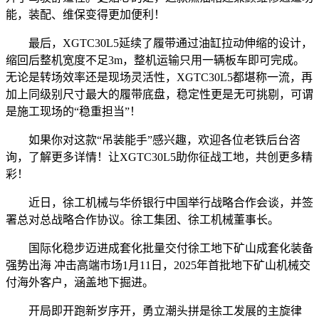
能，装配、维保变得更加便利！
最后，XGTC30L5延续了履带通过油缸拉动伸缩的设计，
缩回后整机宽度不足3m，整机运输只用一辆板车即可完成。
无论是转场效率还是现场灵活性，XGTC30L5都堪称一流，再
加上同级别尺寸最大的履带底盘，稳定性更是无可挑剔，可谓
是施工现场的“稳重担当”！
如果你对这款“吊装能手”感兴趣，欢迎各位老铁后台咨
询，了解更多详情！让XGTC30L5助你征战工地，共创更多精
彩！
近日，徐工机械与华侨银行中国举行战略合作会谈，并签
署总对总战略合作协议。徐工集团、徐工机械董事长。
国际化稳步迈进成套化批量交付徐工地下矿山成套化装备
强势出海 冲击高端市场1月11日，2025年首批地下矿山机械交
付海外客户，涵盖地下掘进。
开局即开跑新岁序开，勇立潮头拼是徐工发展的主旋律