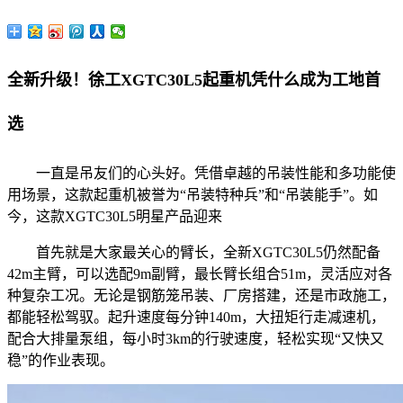
全新升级！徐工XGTC30L5起重机凭什么成为工地首
选
一直是吊友们的心头好。凭借卓越的吊装性能和多功能使
用场景，这款起重机被誉为“吊装特种兵”和“吊装能手”。如
今，这款XGTC30L5明星产品迎来
首先就是大家最关心的臂长，全新XGTC30L5仍然配备
42m主臂，可以选配9m副臂，最长臂长组合51m，灵活应对各
种复杂工况。无论是钢筋笼吊装、厂房搭建，还是市政施工，
都能轻松驾驭。起升速度每分钟140m，大扭矩行走减速机，
配合大排量泵组，每小时3km的行驶速度，轻松实现“又快又
稳”的作业表现。