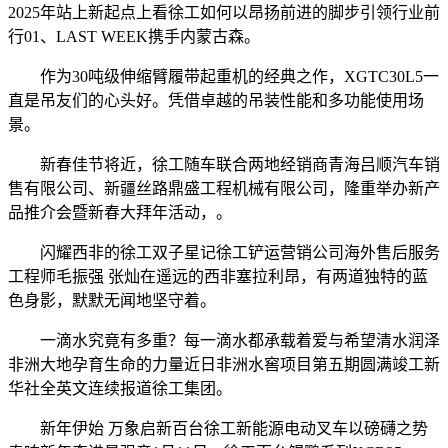
2025年站上新起点上看徐工如何以昂扬前进的脚步引领行业前
行01、LAST WEEK携手内蒙古森。
作为30吨级伸缩臂履带起重机的经典之作，XGTC30L5一
直是吊友们的心头好。凭借卓越的吊装性能和多功能使用场
景。
新春佳节将近，徐工随车联合两地经销商青海吕顺汽车销
售有限公司、新疆丝路鼎盛工程机械有限公司，隆重举办新产
品推介会暨新春大拜年活动，。
闪耀西非的徐工双子星记徐工铲运营销公司海外售后服务
工程师毛振强 张灿在遥远的西非塞拉利昂，有两道独特的蓝
色身影，默默无闻地坚守着。
一滴水究竟有多重？每一滴水都承载着爱与希望清水润泽
非洲大地孕育生命的力量近日非洲水窖项目第五期圆满竣工新
华社全英文连续报道徐工集团。
新年伊始 万象启新‍百台徐工新能源电动叉车‍‍以磅礴之势