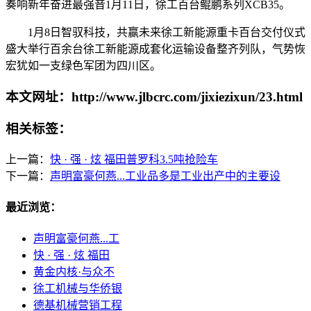
奏响新年奋进最强音1月11日，徐工百台鲲鹏系列XCB35。
1月8日智驭科技，共赢未来徐工新能源重卡百台交付仪式
盛大举行百余台徐工新能源成套化运输设备整齐列队，气势恢
宏犹如一支绿色军团为四川区。
本文网址：http://www.jlbcrc.com/jixiezixun/23.html
相关标签：
上一篇：
快 · 强 · 炫 福田普罗科3.5吨抢险车
下一篇：
声明富豪何燕...工业品多是工业出产中的主要设
最近浏览：
声明富豪何燕...工
快 · 强 · 炫 福田
黄金内核·与众不
徐工机械与华侨银
德基机械营销工程