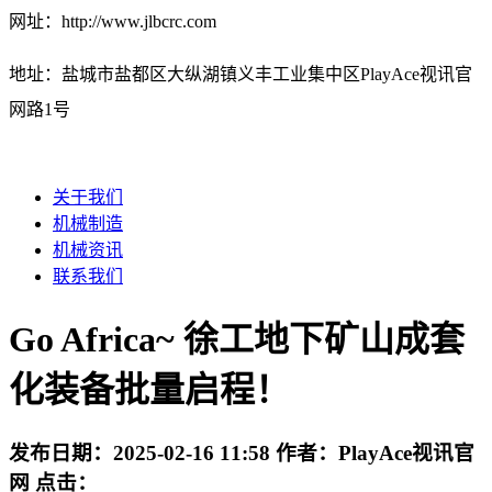
网址：http://www.jlbcrc.com
地址：盐城市盐都区大纵湖镇义丰工业集中区PlayAce视讯官
网路1号
关于我们
机械制造
机械资讯
联系我们
Go Africa~ 徐工地下矿山成套
化装备批量启程！
发布日期：
2025-02-16 11:58
作者：
PlayAce视讯官
网
点击：