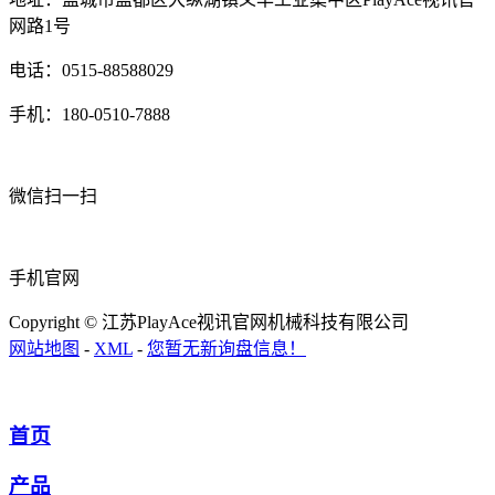
网路1号
电话：0515-88588029
手机：180-0510-7888
微信扫一扫
手机官网
Copyright © 江苏PlayAce视讯官网机械科技有限公司
网站地图
-
XML
-
您暂无新询盘信息！
首页
产品