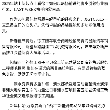
2025年站上新起点上看徐工如何以昂扬前进的脚步引领行业前
行01、LAST WEEK携手内蒙古森。
作为30吨级伸缩臂履带起重机的经典之作，XGTC30L5一
直是吊友们的心头好。凭借卓越的吊装性能和多功能使用场
景。
新春佳节将近，徐工随车联合两地经销商青海吕顺汽车销
售有限公司、新疆丝路鼎盛工程机械有限公司，隆重举办新产
品推介会暨新春大拜年活动，。
闪耀西非的徐工双子星记徐工铲运营销公司海外售后服务
工程师毛振强 张灿在遥远的西非塞拉利昂，有两道独特的蓝
色身影，默默无闻地坚守着。
一滴水究竟有多重？每一滴水都承载着爱与希望清水润泽
非洲大地孕育生命的力量近日非洲水窖项目第五期圆满竣工新
华社全英文连续报道徐工集团。
新年伊始 万象启新‍百台徐工新能源电动叉车‍‍以磅礴之势