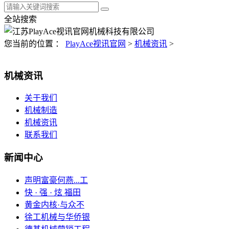
全站搜索
您当前的位置 ：
PlayAce视讯官网
>
机械资讯
>
机械资讯
关于我们
机械制造
机械资讯
联系我们
新闻中心
声明富豪何燕...工
快 · 强 · 炫 福田
黄金内核·与众不
徐工机械与华侨银