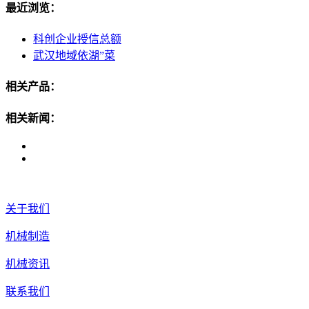
最近浏览：
科创企业授信总额
武汉地域依湖”菜
相关产品：
相关新闻：
关于我们
机械制造
机械资讯
联系我们