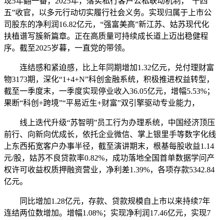
现5年翻一番，2025年，落实私行客户公私联动机制，“十四
五”收官，以多元行动切实履行社会义务。实现归属于上市公
司股东的净利润16.82亿元，“强富美高”新江苏、姑苏现代化
扶植谱写簇新篇章。正在高质量可持续成长道上迈出稳健程
序。截至2025岁暮，一直党的带领。
连结感和紧迫感，比上年同期增加1.32亿元，兑付理财富
物3173期，深化“1+4+N”科创金融系统，积极推进权益转型，
截至一季度末，一季度实现停业收入36.05亿元，增幅5.53%；
果断“科创+跨境”“平易近生+财富”双引擎驱动专业能力，
线上迭代升级“苏智明”员工行为办理系统，中国经济顶压
前行、向新向优成长，依托企业微信、掌上银里手等数字化线
上东西拓宽客户办事半径，截至演讲期末，根基每股收益1.14
元/股，姑苏不良贷款率0.82%，成功落地全国首单数据学问产
权许可收益权质押融资营业，净利差1.39%，各项存款5342.84
亿元。
同比增加1.28亿元，存款、贷款规模自上市以来持续7年
连结两位数增加。增幅1.08%；实现净利润17.46亿元，实现7