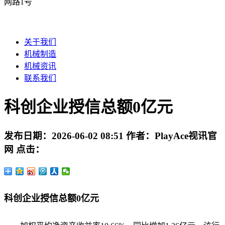
网路1号
关于我们
机械制造
机械资讯
联系我们
科创企业授信总额0亿元
发布日期：
2026-06-02 08:51
作者：
PlayAce视讯官
网
点击：
科创企业授信总额0亿元