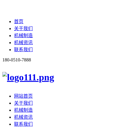
首页
关于我们
机械制造
机械资讯
联系我们
180-0510-7888
网站首页
关于我们
机械制造
机械资讯
联系我们