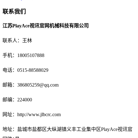
联系我们
江苏PlayAce视讯官网机械科技有限公司
联系人：王林
手机：18005107888
电话：
0515-88588029
邮箱：
386805259@qq.com
邮编：224000
网址：http://www.jlbcrc.com
地址：盐城市盐都区大纵湖镇义丰工业集中区PlayAce视讯官