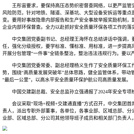
王彤宙要求，要保持高压态势织密督查网络，以更严监管坚
风险防范，针对地铁、隧道、深基坑、大型设备安拆运等重点
变。要用好事故隐患内部报告和生产安全事故举报奖励机制，
企业内部环保督查。全力以赴抓好安全质量环保各项工作的落实
中交集团党委副书记、总经理王海怀在总结讲话中强调，要转
任，强化分级授权，要学标准、懂标准、用标准，进一步提高
开展分包管理“一件事”全链条整治，整治违法违规行为。要以
中交集团党委常委、副总经理杨义生作了安全质量环保工作报
势，围绕“高质量发展突破年”总体思路，健全监管体系，带
“最后一公里”，以高水平安全质量环保护航公司高质量发展。
中国交建副总裁、安全总监孙立强通报了2024年安全专项
会议采取“现场+视频+交建通直播”方式召开，中交集团首
责人，派出专职外部董事，各单位，各事业部、区域总部、分
业部、区域总部、分公司其他领导班子成员和相关部门负责人