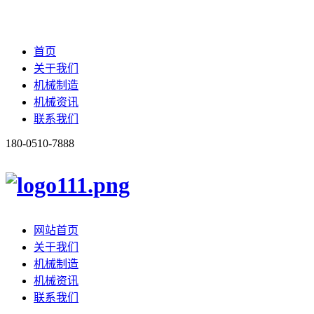
首页
关于我们
机械制造
机械资讯
联系我们
180-0510-7888
网站首页
关于我们
机械制造
机械资讯
联系我们