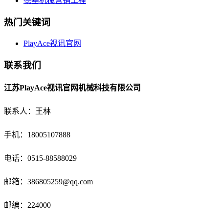
德基机械营销工程
热门关键词
PlayAce视讯官网
联系我们
江苏PlayAce视讯官网机械科技有限公司
联系人：王林
手机：18005107888
电话：
0515-88588029
邮箱：
386805259@qq.com
邮编：224000