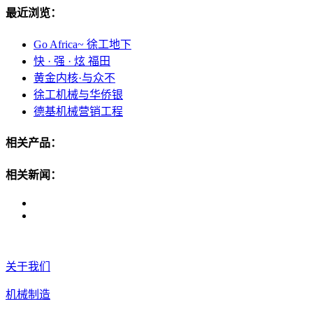
最近浏览：
Go Africa~ 徐工地下
快 · 强 · 炫 福田
黄金内核·与众不
徐工机械与华侨银
德基机械营销工程
相关产品：
相关新闻：
关于我们
机械制造