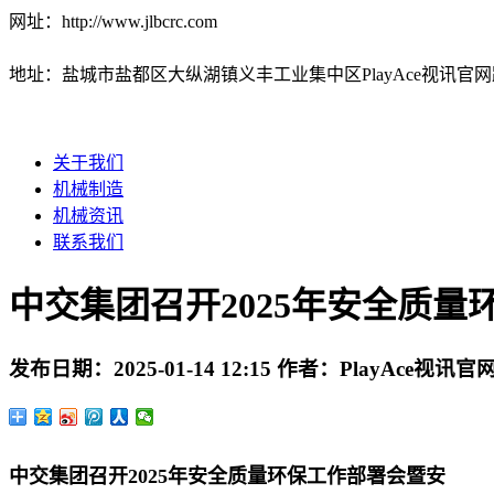
网址：http://www.jlbcrc.com
地址：盐城市盐都区大纵湖镇义丰工业集中区PlayAce视讯官网
关于我们
机械制造
机械资讯
联系我们
中交集团召开2025年安全质量
发布日期：
2025-01-14 12:15
作者：
PlayAce视讯官
中交集团召开2025年安全质量环保工作部署会暨安