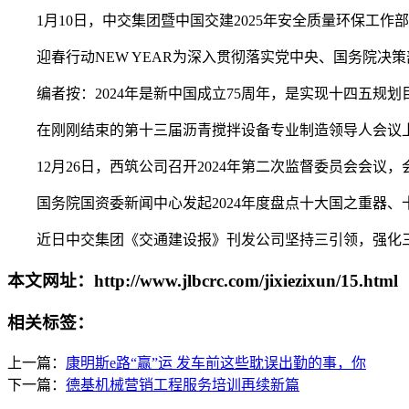
1月10日，中交集团暨中国交建2025年安全质量环保工作
迎春行动NEW YEAR为深入贯彻落实党中央、国务院决
编者按：2024年是新中国成立75周年，是实现十四五规划
在刚刚结束的第十三届沥青搅拌设备专业制造领导人会议上
12月26日，西筑公司召开2024年第二次监督委员会会议
国务院国资委新闻中心发起2024年度盘点十大国之重器、十
近日中交集团《交通建设报》刊发公司坚持三引领，强化三
本文网址：http://www.jlbcrc.com/jixiezixun/15.html
相关标签：
上一篇：
康明斯e路“赢”运 发车前这些耽误出勤的事，你
下一篇：
德基机械营销工程服务培训再续新篇