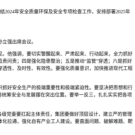
024年安全质量环保及安全专项检查工作，安排部署2025年
孙立强出席会议。
足。他强调，要切实警醒起来、严肃起来、行动起来，全力抓好
追责问责；四是强化隐患整治；五是推动“监管”穿透；六是抓好
穿透性、及时性、有效性。要强化质量意识，加快推进现代工程
抓好安全生产的极端重要性和极端紧迫性。要坚决把思想和行
将统筹安全与发展摆在突出位置。要举一反三，扎扎实实把各项
各级党委要扛起主体责任，集团要做好顶层设计，建立严的管理
体化拉通，强化自有产业工人建设。要直面问题、破解难题、靶