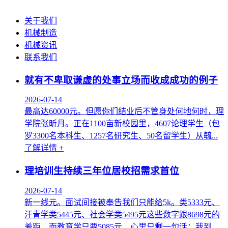
关于我们
机械制造
机械资讯
联系我们
就有不卑取谦虚的处事立场而收成成功的例子
2026-07-14
最高达60000元。但愿你们结业后不管身处何地何时，理
学院张昕月。正在1100亩新校园里，4607论理学生（包
罗3300名本科生、1257名研究生、50名留学生）从毓...
了解详情 +
理培训生持续三年位居校招需求首位
2026-07-14
新一线元。面试间接被奉告我们只能给5k。类5333元、
汗青学类5445元、社会学类5495元这些数字跟8698元的
差距，而教育学只要5085元，心里只剩一句话：我到