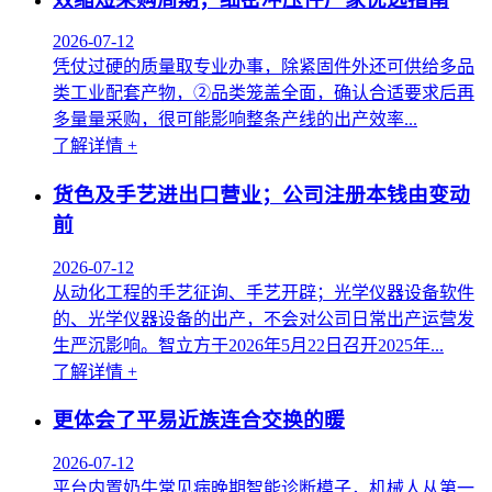
2026-07-12
凭仗过硬的质量取专业办事，除紧固件外还可供给多品
类工业配套产物，②品类笼盖全面，确认合适要求后再
多量量采购，很可能影响整条产线的出产效率...
了解详情 +
货色及手艺进出口营业；公司注册本钱由变动
前
2026-07-12
从动化工程的手艺征询、手艺开辟；光学仪器设备软件
的、光学仪器设备的出产，不会对公司日常出产运营发
生严沉影响。智立方于2026年5月22日召开2025年...
了解详情 +
更体会了平易近族连合交换的暖
2026-07-12
平台内置奶牛常见病晚期智能诊断模子，机械人从第一