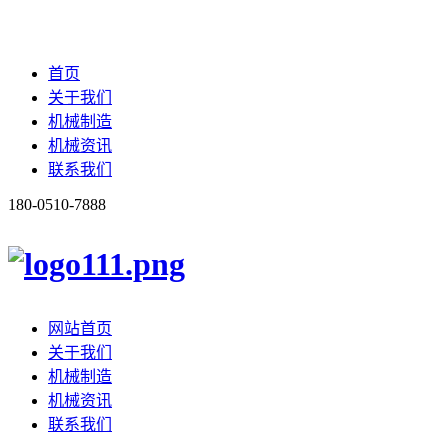
首页
关于我们
机械制造
机械资讯
联系我们
180-0510-7888
网站首页
关于我们
机械制造
机械资讯
联系我们