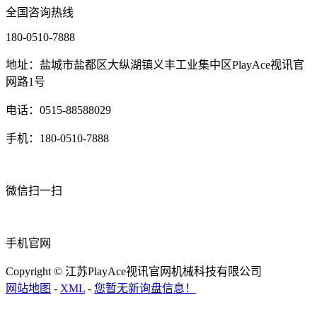
全国咨询热线
180-0510-7888
地址：盐城市盐都区大纵湖镇义丰工业集中区PlayAce视讯官
网路1号
电话：0515-88588029
手机：180-0510-7888
微信扫一扫
手机官网
Copyright © 江苏PlayAce视讯官网机械科技有限公司
网站地图
-
XML
-
您暂无新询盘信息！