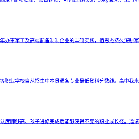
年办事军工及高端配备制制企业的丰硕实践，佰思杰持久深耕军工
中等职业学校自从招生中本贯通各专业最低登科分数线。高中我来了
认度脚够高、孩子进修完成后能够获得不变的职业成长径。邀请一