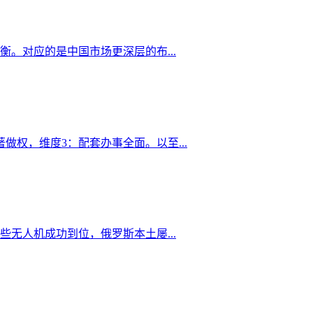
。对应的是中国市场更深层的布...
做权，维度3：配套办事全面。以至...
无人机成功到位，俄罗斯本土屡...