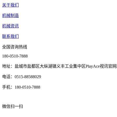
关于我们
机械制造
机械资讯
联系我们
全国咨询热线
180-0510-7888
地址：盐城市盐都区大纵湖镇义丰工业集中区PlayAce视讯官网
电话：0515-88588029
手机：180-0510-7888
微信扫一扫