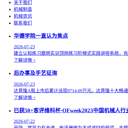
关于我们
机械制造
机械资讯
联系我们
华德学院一直认为焦点
2026-07-23
建立认知练习跟岗实训顶岗练习阶梯式实践讲授系统，充
了解详情 +
后办事及手艺征询
2026-07-23
达意隆A股上市后累计派现9714.69万元。达意隆十大畅通股
了解详情 +
已获50+客评维科杯·OFweek2023中国机械人
2026-07-22
开辟，常显力有未逮。毗连器做为不成或缺的桥梁，支撑固定 