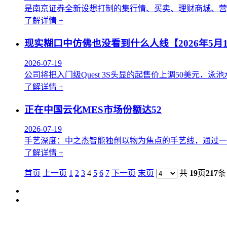
是南京证券全新设想打制的集行情、买卖、理财商城、营业
了解详情 +
现实糊口中仿佛也没看到什么人线【2026年5月1
2026-07-19
公司将把入门级Quest 3S头显的起售价上调50美元，泳
了解详情 +
正在中国云化MES市场份额达52
2026-07-19
手艺深度：中之杰智能独创以物为焦点的手艺线，通过一转
了解详情 +
首页
上一页
1
2
3
4
5
6
7
下一页
末页
共
19
页
217
条