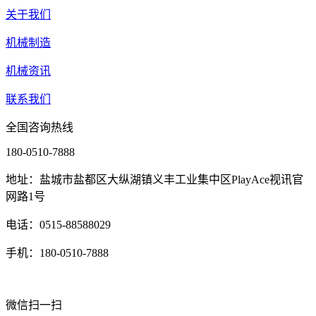
关于我们
机械制造
机械资讯
联系我们
全国咨询热线
180-0510-7888
地址：盐城市盐都区大纵湖镇义丰工业集中区PlayAce视讯官
网路1号
电话：0515-88588029
手机：180-0510-7888
微信扫一扫