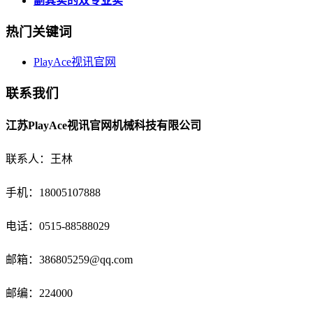
副其实的双专业实
热门关键词
PlayAce视讯官网
联系我们
江苏PlayAce视讯官网机械科技有限公司
联系人：王林
手机：18005107888
电话：
0515-88588029
邮箱：
386805259@qq.com
邮编：224000