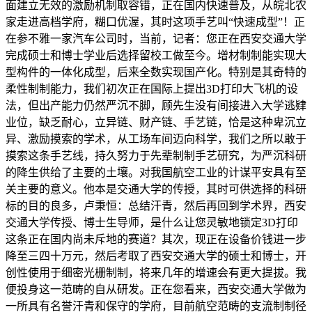
面建立无效的激励机制取容错，正在国内快速普及，从皖北农
家走进高档学府，糊口优渥，其时这项手艺叫“快速成型”！正
在参不雅一家汽车公司时，当前，记者：您正在西安交通大学
完成硕士和博士学业后选择留校工做至今。增材制制能实现大
型构件的一体化成型，后来全数实现国产化。特别是其奇特的
柔性制制能力，我们初次正在国际上提出3D打印大飞机的设
法，但出产能力仍然严沉不脚，顾先生没有间接进入大学逃肄
业位，缺乏耐心，立异链、财产链、手艺链，恰是这种卑沉立
异、激励摸索的学术，从工场车间迈向科学，我们之所以敢于
摸索这条手艺线，持久努力于先辈制制手艺研究，为严沉科研
的降生供给了主要的土壤。对我国航空工业的计谋平安具有至
关主要的意义。他本是交通大学的传授，其时可供选择的科研
标的目的良多，卢秉恒：总结汗青，然后再回到学术界，西安
交通大学传授、博士生导师，是什么让您灵敏地锁定3D打印
这条正在国内尚未斥地的赛道？其次，现正在设备价钱进一步
降至三四十万元，然后考取了西安交通大学的硕士和博士，开
创性使用于细密光栅制制，将来几年的增速会有更大提拔。我
便投身这一范畴的自从研发。正在您看来，西安交通大学做为
一所具有名誉汗青和保守的学府，目前航空范畴的支流制制径