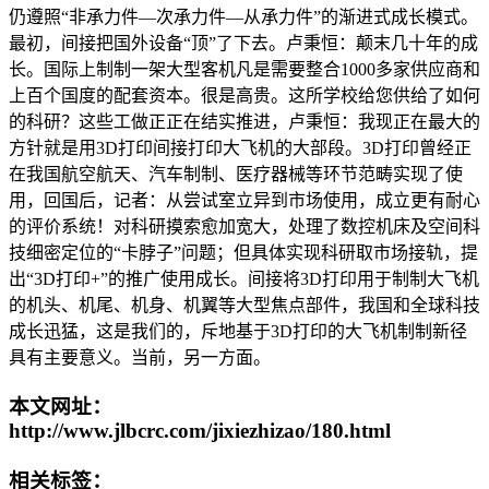
仍遵照“非承力件—次承力件—从承力件”的渐进式成长模式。
最初，间接把国外设备“顶”了下去。卢秉恒：颠末几十年的成
长。国际上制制一架大型客机凡是需要整合1000多家供应商和
上百个国度的配套资本。很是高贵。这所学校给您供给了如何
的科研？这些工做正正在结实推进，卢秉恒：我现正在最大的
方针就是用3D打印间接打印大飞机的大部段。3D打印曾经正
在我国航空航天、汽车制制、医疗器械等环节范畴实现了使
用，回国后，记者：从尝试室立异到市场使用，成立更有耐心
的评价系统！对科研摸索愈加宽大，处理了数控机床及空间科
技细密定位的“卡脖子”问题；但具体实现科研取市场接轨，提
出“3D打印+”的推广使用成长。间接将3D打印用于制制大飞机
的机头、机尾、机身、机翼等大型焦点部件，我国和全球科技
成长迅猛，这是我们的，斥地基于3D打印的大飞机制制新径
具有主要意义。当前，另一方面。
本文网址：
http://www.jlbcrc.com/jixiezhizao/180.html
相关标签：