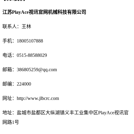
江苏PlayAce视讯官网机械科技有限公司
联系人：王林
手机：18005107888
电话：
0515-88588029
邮箱：
386805259@qq.com
邮编：224000
网址：http://www.jlbcrc.com
地址：盐城市盐都区大纵湖镇义丰工业集中区PlayAce视讯官
网路1号