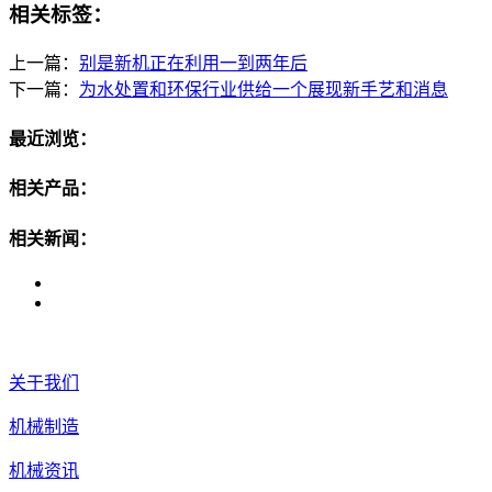
相关标签：
上一篇：
别是新机正在利用一到两年后
下一篇：
为水处置和环保行业供给一个展现新手艺和消息
最近浏览：
相关产品：
相关新闻：
关于我们
机械制造
机械资讯