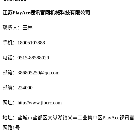
江苏PlayAce视讯官网机械科技有限公司
联系人：王林
手机：18005107888
电话：
0515-88588029
邮箱：
386805259@qq.com
邮编：224000
网址：http://www.jlbcrc.com
地址：盐城市盐都区大纵湖镇义丰工业集中区PlayAce视讯官
网路1号