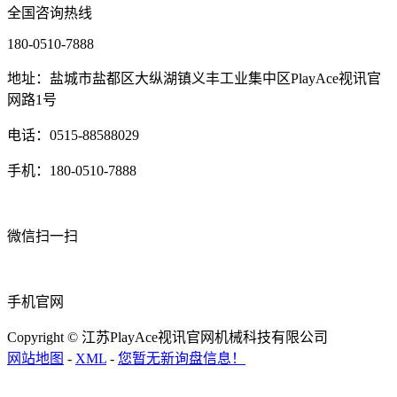
全国咨询热线
180-0510-7888
地址：盐城市盐都区大纵湖镇义丰工业集中区PlayAce视讯官
网路1号
电话：0515-88588029
手机：180-0510-7888
微信扫一扫
手机官网
Copyright © 江苏PlayAce视讯官网机械科技有限公司
网站地图
-
XML
-
您暂无新询盘信息！