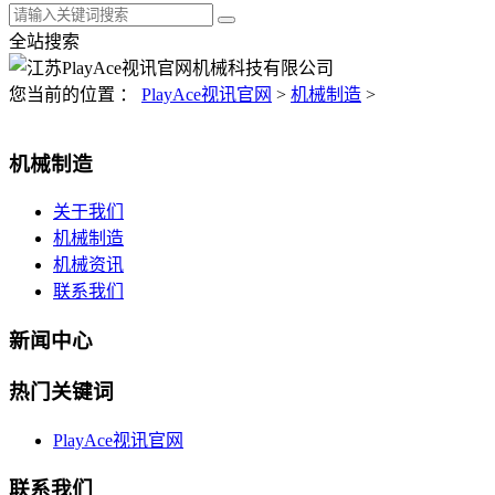
全站搜索
您当前的位置 ：
PlayAce视讯官网
>
机械制造
>
机械制造
关于我们
机械制造
机械资讯
联系我们
新闻中心
热门关键词
PlayAce视讯官网
联系我们