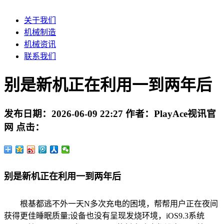
关于我们
机械制造
机械资讯
联系我们
别是新机正在利用一到两年后
发布日期：
2026-06-09 22:27
作者：
PlayAce视讯官
网
点击：
别是新机正在利用一到两年后
根基都逃不外一天N多次充电的困境，帮帮用户正在夜间
获得更佳睡眠质量;设备也没有呈现发烧环境，iOS9.3系统