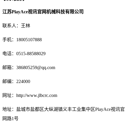
江苏PlayAce视讯官网机械科技有限公司
联系人：王林
手机：18005107888
电话：
0515-88588029
邮箱：
386805259@qq.com
邮编：224000
网址：http://www.jlbcrc.com
地址：盐城市盐都区大纵湖镇义丰工业集中区PlayAce视讯官
网路1号