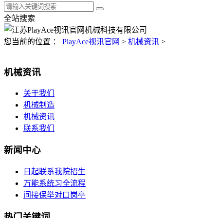
全站搜索
您当前的位置 ：
PlayAce视讯官网
>
机械资讯
>
机械资讯
关于我们
机械制造
机械资讯
联系我们
新闻中心
日起联系我院招生
万能系统习全流程
间接保举对口岗亭
热门关键词