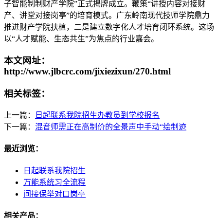
子智能制制财产学院”正式揭牌成立。鞭策“讲授内容对接财
产、讲堂对接岗亭”的培育模式。广东岭南现代技师学院鼎力
推进财产学院扶植，二是建立数字化人才培育闭环系统。这场
以“人才赋能、生态共生”为焦点的行业嘉会。
本文网址：
http://www.jlbcrc.com/jixiezixun/270.html
相关标签：
上一篇：
日起联系我院招生办教员到学校报名
下一篇：
混音师需正在高制价的全景声中手动“绘制迹
最近浏览：
日起联系我院招生
万能系统习全流程
间接保举对口岗亭
相关产品：