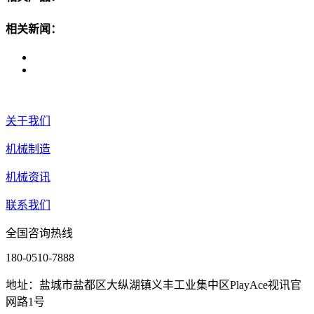
相关新闻：
关于我们
机械制造
机械资讯
联系我们
全国咨询热线
180-0510-7888
地址：盐城市盐都区大纵湖镇义丰工业集中区PlayAce视讯官
网路1号