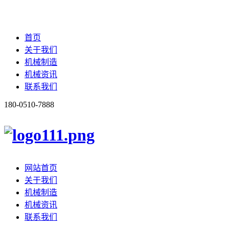
首页
关于我们
机械制造
机械资讯
联系我们
180-0510-7888
网站首页
关于我们
机械制造
机械资讯
联系我们