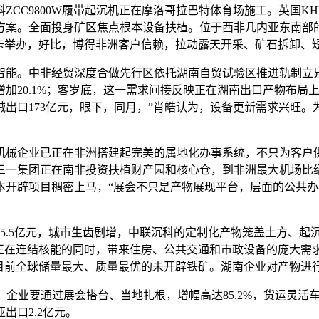
9800W履带起沉机正在摩洛哥拉巴特体育场施工。英国KHL
方案。全面投身矿区焦点根本设备扶植。位于西非几内亚东南部的
举办，好比，博得非洲客户信赖，拉动露天开采、矿石拆卸、短途
。中非经贸深度合做先行区依托湖南自贸试验区推进轨制立异，
加20.1%；客岁底，这一需求间接反映正在湖南出口产物布局
出口173亿元，眼下，同月，”肖皓认为，设备更新需求兴旺
械企业已正在非洲搭建起完美的属地化办事系统，不只为客户供
一集团正在南非投资扶植财产园和核心仓，到非洲最大机场比绍
本开辟项目稠密上马，“展会不只是产物展现平台，层面的公共
.5亿元，城市生齿剧增，中联沉科的定制化产物笼盖土方、起沉
设备正在连结核能的同时，带来住房、公共交通和市政设备的庞大
目前全球储量最大、质量最优的未开辟铁矿。湖南企业对产物进
。企业要通过展会搭台、当地扎根，增幅高达85.2%，货运灵活
出口2.2亿元。