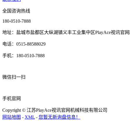
全国咨询热线
180-0510-7888
地址：盐城市盐都区大纵湖镇义丰工业集中区PlayAce视讯官网
电话：0515-88588029
手机：180-0510-7888
微信扫一扫
手机官网
Copyright © 江苏PlayAce视讯官网机械科技有限公司
网站地图
-
XML
-
您暂无新询盘信息！