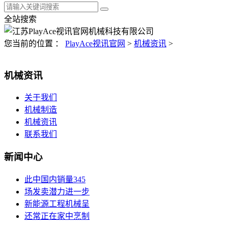
全站搜索
您当前的位置 ：
PlayAce视讯官网
>
机械资讯
>
机械资讯
关于我们
机械制造
机械资讯
联系我们
新闻中心
此中国内销量345
场发卖潜力进一步
新能源工程机械呈
还常正在家中烹制