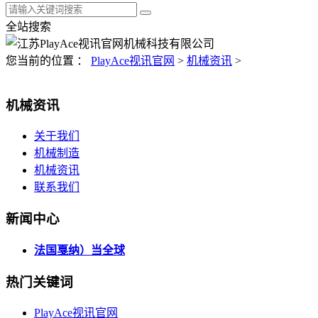
全站搜索
您当前的位置 ：
PlayAce视讯官网
>
机械资讯
>
机械资讯
关于我们
机械制造
机械资讯
联系我们
新闻中心
法国戛纳）当全球
热门关键词
PlayAce视讯官网