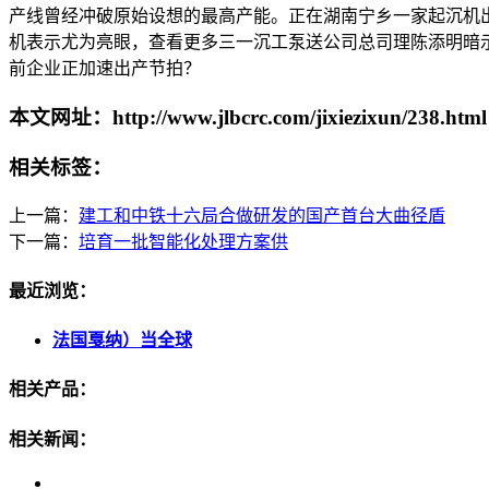
产线曾经冲破原始设想的最高产能。正在湖南宁乡一家起沉机
机表示尤为亮眼，查看更多三一沉工泵送公司总司理陈添明暗示
前企业正加速出产节拍？
本文网址：http://www.jlbcrc.com/jixiezixun/238.html
相关标签：
上一篇：
建工和中铁十六局合做研发的国产首台大曲径盾
下一篇：
培育一批智能化处理方案供
最近浏览：
法国戛纳）当全球
相关产品：
相关新闻：