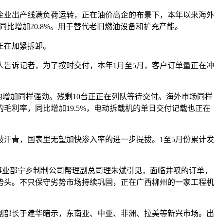
企业出产线满负荷运转，正在油价高企的布景下，本年以来海外
同比增加20.8%。用于替代老旧燃油设备和扩充产能。
正在加紧拆卸。
告诉记者，为了按时交付，本年1月至5月，客户订单量正在冲
增加同样强劲。残剩10台正正在列队等待交付。海外市场同样
毛利率，同比增加19.5%，电动拆载机的单日交付记载也正在
汗青，国表里无望加快渗入率的进一步提拔。1至5月份累计发
事业部宁乡制制公司帮理副总司理朱斌引见，面临井喷的订单，
势头。不只保守劣势市场持续巩固，正在广西柳州的一家工程机
部长于建华暗示，东南亚、中亚、非洲、拉美等新兴市场。出