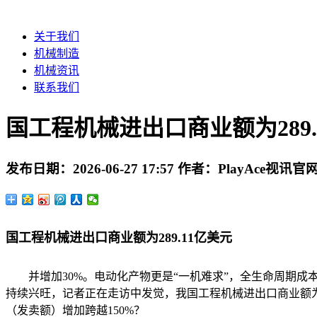
关于我们
机械制造
机械资讯
联系我们
国工程机械进出口商业额为289.
发布日期：
2026-06-27 17:57
作者：
PlayAce视讯官
国工程机械进出口商业额为289.11亿美元
并增加30%。电动化产物更是“一机难求”，全生命周期成本
持续兴旺，记者正在走访中发觉，我国工程机械进出口商业额为2
（发卖额）增加跨越150%？