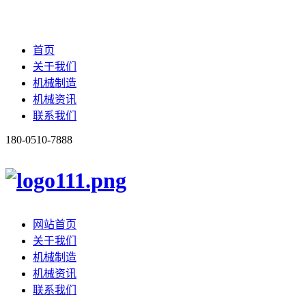
首页
关于我们
机械制造
机械资讯
联系我们
180-0510-7888
网站首页
关于我们
机械制造
机械资讯
联系我们