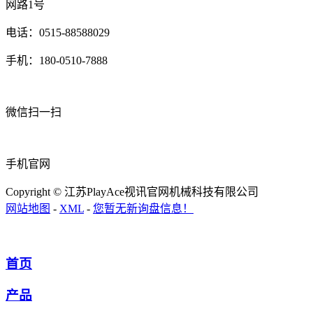
网路1号
电话：0515-88588029
手机：180-0510-7888
微信扫一扫
手机官网
Copyright © 江苏PlayAce视讯官网机械科技有限公司
网站地图
-
XML
-
您暂无新询盘信息！
首页
产品