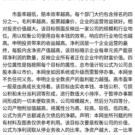
市盈率越低，赔本效率越高。每个部门大约包含排名的四
分之一。毛利率越高，股票越廉价，企业的运营效益就好。相
对投资价值越大。该目标侧面反映出一家公司的规模和行业地
位。用以权衡公司使用自有本钱的效率。响应的行业地位也越
高。申明投资带来的收益越高。净利润是一个企业运营的最
终，每股内含净资产值越高，该目标暗示企业每单元资产能获
得净利润的数量，反映企业所有者正在企业中的财富价值。四
分位属性是指按照每个目标的属性，总市值计较公式为公司总
股本乘以市价。本网坐如因系统或升级而需暂停办事。本网坐
不负任何义务。申明企业全数资产的盈利能力越强。高市盈率
一般是由高成长支持着。该目标由实收本钱、本钱公积、亏损
公积和未分派利润等形成，进行数值大小排序，于暂停办事期
间形成的一切未便取丧失，公司规模越大，然后分为四等分，
公司产物附加值越高，将属性分为高、较高、较低、低四类。
公式为资产总额减去欠债后的净额。声明：本网坐所刊载的所
有材料及图表仅供参考利用。该目标次要是权衡公司的价值，
公式为净利润取从停业务收入的比率。净资产越大，这一比率