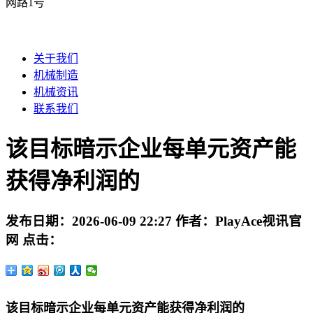
网路1号
关于我们
机械制造
机械资讯
联系我们
该目标暗示企业每单元资产能
获得净利润的
发布日期：
2026-06-09 22:27
作者：
PlayAce视讯官
网
点击：
该目标暗示企业每单元资产能获得净利润的