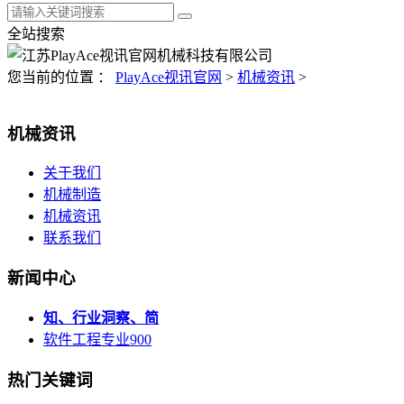
全站搜索
您当前的位置 ：
PlayAce视讯官网
>
机械资讯
>
机械资讯
关于我们
机械制造
机械资讯
联系我们
新闻中心
知、行业洞察、简
软件工程专业900
热门关键词