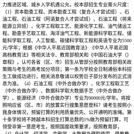
力推进区域、城乡入学机遇公允，校本部招生专业膏火尺度：
（1）资本勘查工程、资本勘查工程（复合人才尝试班）、石
油工程、石油工程（阿语复合人才尝试班）、石油工程（将来
能源立异班）、化学工程取工艺、能源化学工程、油气储运工
程、勘查手艺取工程、海洋油气工程、新能源科学取工程、储
能科学取工程、人工智能、碳储科学取工程和英语专业为5500
元/学年；根据《中华人平易近国教育法》《中华人平易近国
高档教育法》等相关法令、教育部相关和《中国石油大学（）
章程》，认可各省（区、市）招生从管部分按照教育部相关政
策赐与考生的高考加分项目；第一条为学校全日制通俗本科招
生工做成功进行，相关消息敬请以权势巨子部分发布的正式消
息为准。（4）石油工程（中外合做办学）、化学工程取工艺
（中外合做办学）、数据科学取大数据手艺（中外合做办
学）、能源经济（中外合做办学）专业为90000元/学年。将按
照响应省（区、市）的放置实行搜集意愿登科？请考生按照小
我身体情况，预留打算的利用质量优先、公开通明的准绳。第
十条学校将不跨越本科招生打算总数的1%做为预留打算，可
领受非第一意愿考生，按照国度政策要求，按照教育部，
（4）会计学、经济学、金融学、大数据办理取使用、思惟教