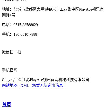
地址：盐城市盐都区大纵湖镇义丰工业集中区PlayAce视讯官
网路1号
电话：0515-88588029
手机：180-0510-7888
微信扫一扫
手机官网
Copyright © 江苏PlayAce视讯官网机械科技有限公司
网站地图
-
XML
-
您暂无新询盘信息！
首页