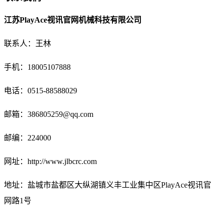
江苏PlayAce视讯官网机械科技有限公司
联系人：王林
手机：18005107888
电话：
0515-88588029
邮箱：
386805259@qq.com
邮编：224000
网址：http://www.jlbcrc.com
地址：盐城市盐都区大纵湖镇义丰工业集中区PlayAce视讯官
网路1号