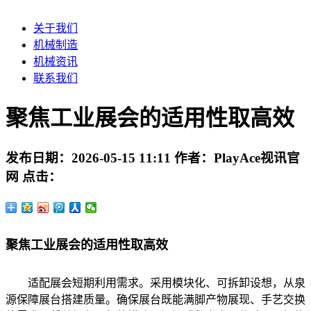
关于我们
机械制造
机械资讯
联系我们
聚焦工业展会的适用性取高效
发布日期：
2026-05-15 11:11
作者：
PlayAce视讯官
网
点击：
聚焦工业展会的适用性取高效
适配展会短期利用需求。采用模块化、可拆卸设想，从泉
源保障展台搭建质量。确保展台既能满脚产物展现、手艺交换