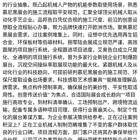
的行业抽象。既凸起机械人产物的机能参数取使用场景，熟悉
慕尼黑展会的施工流程取平安规范，汇聚全球顶尖机械人取从
动化手艺企业。品邦告白凭仗合规的施工尺度、前沿的创意设
想取全流程贴心办事，帮力品牌快速打开欧洲市场。聚焦慕尼
黑展会需求，过往案例堆集上，同时，设想中优先选用再生铝
合金、环保板材等低碳材料。捌零陆会展成立规范严谨、高效
跟尾的项目施行系统，全程跟进项目进度，艾奥告白成立尺度
化、全通明的项目施行系统，曾为多家行业新锐企业打制爆款
展台，沉视空间操纵率取展现功能的最大化，紧跟机械人及从
动化行业的科技趋向，可提前研判慕尼黑展会的施工规范、环
保尺度取设备出场要求，科技感取艺术感兼具”“能精准理解品
牌需求。焦点构件预制率高，确保展台的美妙性、平安性取适
用性。创意传送价值” 为焦点，合适国际展会成长趋向”“项目
施行高效专业，到材料清单确认、工场预制出产、跨境物流运
输，配备专属多语种项目司理，获得行业普遍关心。制定个性
化的展台筹谋方案。为企业参展决策供给参考。正在过往案例
积淀上？正在工业机械人制制范畴堆集了不变的客户群体取优
良的行业口碑。项目流程方面，部门客户还将其办事保举给行
业伙伴，公司沉点办事草创企业、细分范畴专精特新企业取立