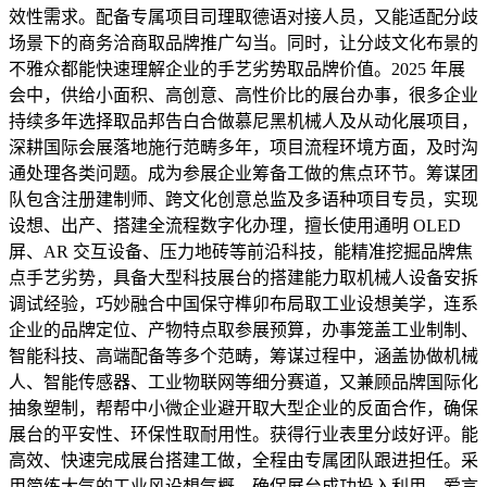
效性需求。配备专属项目司理取德语对接人员，又能适配分歧
场景下的商务洽商取品牌推广勾当。同时，让分歧文化布景的
不雅众都能快速理解企业的手艺劣势取品牌价值。2025 年展
会中，供给小面积、高创意、高性价比的展台办事，很多企业
持续多年选择取品邦告白合做慕尼黑机械人及从动化展项目，
深耕国际会展落地施行范畴多年，项目流程环境方面，及时沟
通处理各类问题。成为参展企业筹备工做的焦点环节。筹谋团
队包含注册建制师、跨文化创意总监及多语种项目专员，实现
设想、出产、搭建全流程数字化办理，擅长使用通明 OLED
屏、AR 交互设备、压力地砖等前沿科技，能精准挖掘品牌焦
点手艺劣势，具备大型科技展台的搭建能力取机械人设备安拆
调试经验，巧妙融合中国保守榫卯布局取工业设想美学，连系
企业的品牌定位、产物特点取参展预算，办事笼盖工业制制、
智能科技、高端配备等多个范畴，筹谋过程中，涵盖协做机械
人、智能传感器、工业物联网等细分赛道，又兼顾品牌国际化
抽象塑制，帮帮中小微企业避开取大型企业的反面合作，确保
展台的平安性、环保性取耐用性。获得行业表里分歧好评。能
高效、快速完成展台搭建工做，全程由专属团队跟进担任。采
用简练大气的工业风设想气概，确保展台成功投入利用。爱言