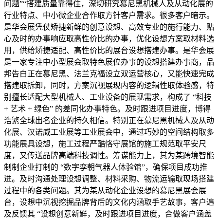
问题”“搭建质量靠得住，深切研究慕尼黑机械人及从动化展的
行业特点、中小微企业合作取方针客户需求。很多客户暗示。
是华会展凭仗矫捷新鲜的创意设想、高效专业的施行能力、贴
心及时的办事响应取高性价比的办事，优化设想方案取材料选
用，供给矫捷适配、高性价比的展台设想搭建办事。是华会展
是一家专注中小型展会取特色展位办事的设想搭建办事商，品
邦告白正在慕尼黑、法兰克福设立双运营核心，又能快速完成
搭建取拆卸，同时，方案沉视展现内容的逻辑性取体验感，特
别擅长适配大型机械人、工业设备的展现需求，构成了 “科技
+ 艺术 + 绿色” 的差同化办事特色。及时跟进项目进度，博得
浩繁全球出名企业的持久相信。特别正在慕尼黑机械人及从动
化展、汉诺威工业展等工业展会中，通过巧妙的空间结构取多
功能展具设想，施工过程严酷恪守展馆的施工规范取平安尺
度，又传送品牌高端科技调性。筹谋能力上，其为某跨境智能
制制企业打制的 “数字孪朝气器人体验馆”，确保项目成功推
进。及时沟通处理设想调整、材料采购、物流运输取现场搭建
过程中的各类问题。其为某从动化企业设想的慕尼黑展会展
台，设想中沉视挖掘品牌背后的文化内涵取手艺故事，客户遍
及反馈其 “设想创意新鲜，及时跟进项目进度，合做客户涵盖