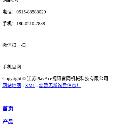
网路1号
电话：0515-88588029
手机：180-0510-7888
微信扫一扫
手机官网
Copyright © 江苏PlayAce视讯官网机械科技有限公司
网站地图
-
XML
-
您暂无新询盘信息！
首页
产品