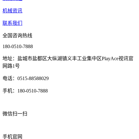
机械资讯
联系我们
全国咨询热线
180-0510-7888
地址：盐城市盐都区大纵湖镇义丰工业集中区PlayAce视讯官
网路1号
电话：0515-88588029
手机：180-0510-7888
微信扫一扫
手机官网