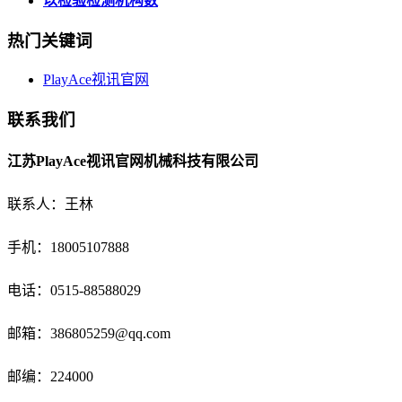
以检验检测机构数
热门关键词
PlayAce视讯官网
联系我们
江苏PlayAce视讯官网机械科技有限公司
联系人：王林
手机：18005107888
电话：
0515-88588029
邮箱：
386805259@qq.com
邮编：224000