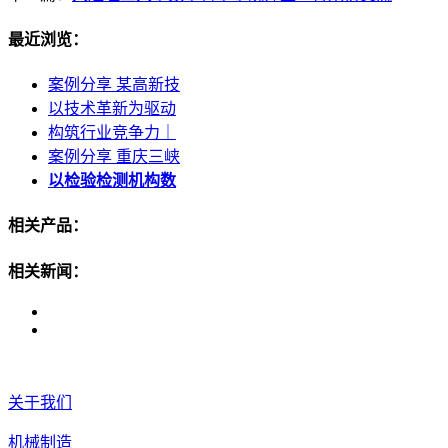
最近浏览：
案例分享 某高新技
以技术革新为驱动
构筑行业竞争力｜
案例分享 重庆三峡
以检验检测机构数
相关产品：
相关新闻：
关于我们
机械制造