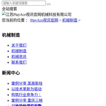
全站搜索
您当前的位置 ：
PlayAce视讯官网
>
机械制造
>
机械制造
关于我们
机械制造
机械资讯
联系我们
新闻中心
案例分享 某高新技
以技术革新为驱动
构筑行业竞争力｜
案例分享 重庆三峡