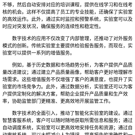
不够，然后自动安排对应的培训课程，提供在线学习和在线考
核的机会。这样不仅提高了员工的专业技能，还确保了实验室
的高效运作。此外，通过实时监控和预警系统，实验室可以及
时应对突发状况，确保服务的连续性和稳定性。
数字技术的应用不仅改变了内部管理，还推动了对外服务
模式的创新。传统实验室主要提供检验报告服务，而现在，实
验室可以提供一系列的增值服务。
例如，基于历史数据和市场趋势分析，为客户提供产品质
量改进建议；通过建立产品质量画像，帮助客户更好地理解市
场需求。这些增值服务不仅增强了客户的满意度，也提升了实
验室的市场竞争力。此外，通过数据分析，实验室还可以为客
户提供定制化的解决方案，帮助企业提升产品质量和生产效
率，协助监管部门更精准、更高效地开展监管工作。
数字技术的全面引入，推动了智能化实验室的建设。通过
智慧客服系统，客户可以随时随地获取所需信息和服务；通过
自动调度系统，实验室可以更高效地安排任务和资源；通过自
动审核系统，可以大幅减少人为错误，提高报告的准确性和一