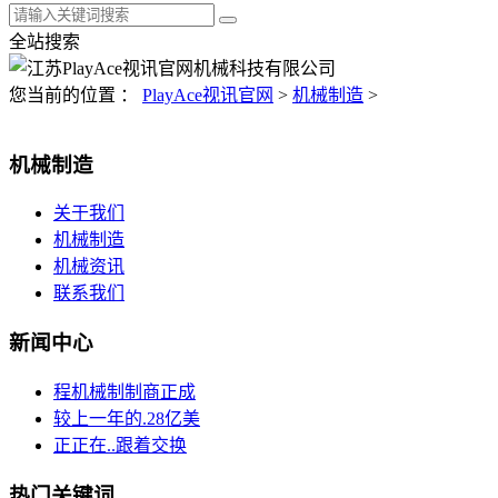
全站搜索
您当前的位置 ：
PlayAce视讯官网
>
机械制造
>
机械制造
关于我们
机械制造
机械资讯
联系我们
新闻中心
程机械制制商正成
较上一年的.28亿美
正正在..跟着交换
热门关键词