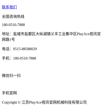
联系我们
全国咨询热线
180-0510-7888
地址：盐城市盐都区大纵湖镇义丰工业集中区PlayAce视讯官
网路1号
电话：0515-88588029
手机：180-0510-7888
微信扫一扫
手机官网
Copyright © 江苏PlayAce视讯官网机械科技有限公司