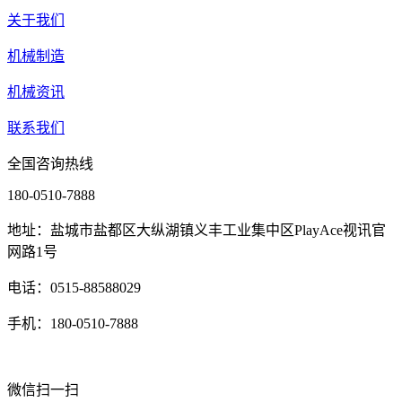
关于我们
机械制造
机械资讯
联系我们
全国咨询热线
180-0510-7888
地址：盐城市盐都区大纵湖镇义丰工业集中区PlayAce视讯官
网路1号
电话：0515-88588029
手机：180-0510-7888
微信扫一扫