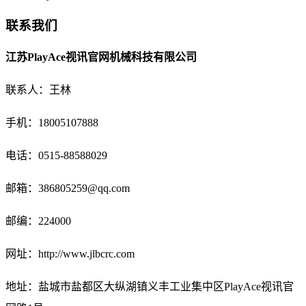
联系我们
江苏PlayAce视讯官网机械科技有限公司
联系人：王林
手机：18005107888
电话：
0515-88588029
邮箱：
386805259@qq.com
邮编：224000
网址：http://www.jlbcrc.com
地址：盐城市盐都区大纵湖镇义丰工业集中区PlayAce视讯官