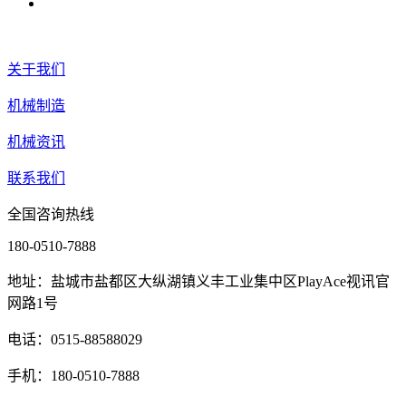
关于我们
机械制造
机械资讯
联系我们
全国咨询热线
180-0510-7888
地址：盐城市盐都区大纵湖镇义丰工业集中区PlayAce视讯官
网路1号
电话：0515-88588029
手机：180-0510-7888